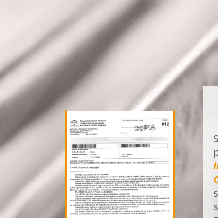
S
i
O
s
s