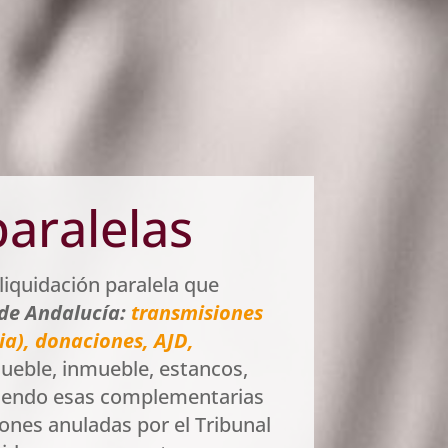
paralelas
liquidación paralela que
a de Andalucía:
transmisiones
ia), donaciones, AJD,
ueble, inmueble, estancos,
rriendo esas complementarias
ones anuladas por el Tribunal