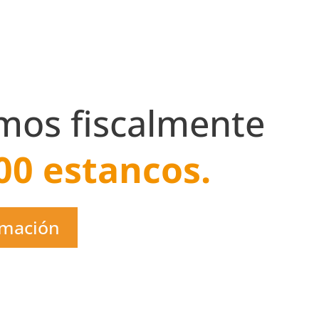
mos fiscalmente
00 estancos.
rmación