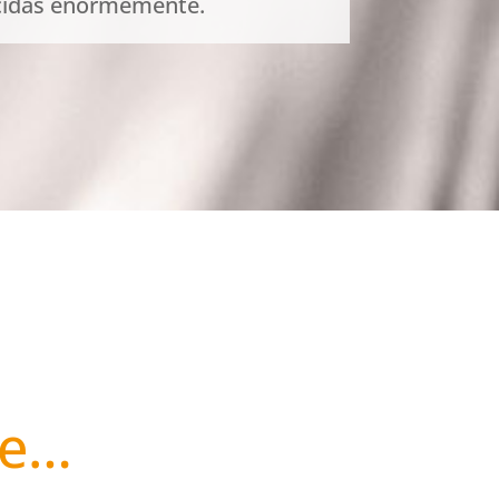
ucidas enormemente.
ue…