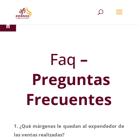
Abrir barra de herramientas
Faq
–
Preguntas
Frecuentes
1. ¿Qué márgenes le quedan al expendedor de
las ventas realizadas?