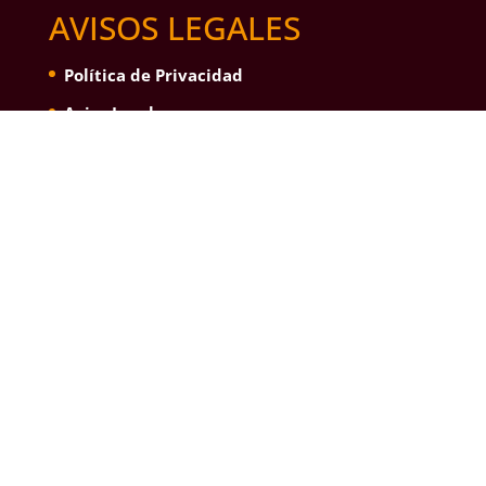
AVISOS LEGALES
Política de Privacidad
Aviso Legal
CONTACTA CON
NOSOTROS
Pol. Industrial PIBO Avda. de Tomares, 7, Local
7 cp 41110 Bollullos de la Mitación (Sevilla).
Tel.
+34 955 695 450
Fax. 955 695 451