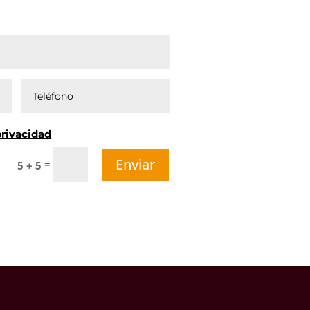
privacidad
Enviar
=
5 + 5